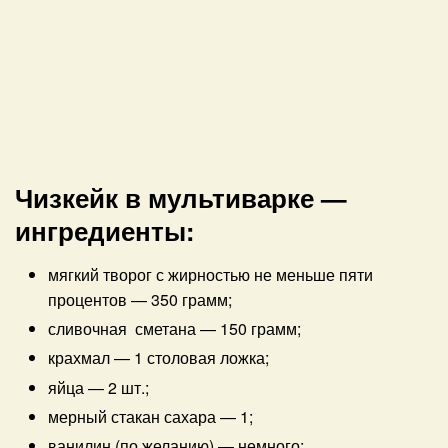
Чизкейк в мультиварке —
ингредиенты:
мягкий творог с жирностью не меньше пяти
процентов
—
350 грамм;
сливочная сметана
—
150 грамм;
крахмал
—
1 столовая ложка;
яйца
—
2 шт.;
мерный стакан сахара
—
1;
ванилин (по желанию)
—
немного;